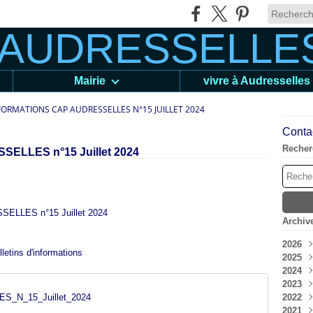
Mairie
vivre à Audresselles
FORMATIONS CAP AUDRESSELLES N°15 JUILLET 2024
Contac
Recher
SSELLES n°15 Juillet 2024
ESSELLES n°15 Juillet 2024
Archiv
2026
lletins d'informations
2025
Aoû
2024
Juil
Déc
2023
Jui
Nov
Déc
_N_15_Juillet_2024
2022
Mai
Oct
Nov
Déc
2021
Avri
Sep
Oct
Nov
Déc