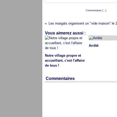
Posté par cap audresselles à 14:46 -
Commentaires [
…
]
- Permali
Les margats organisent un "vide maison" le 28
Vous aimerez aussi :
Arrêté
Notre village propre et
accueillant, c'est l'affaire
de tous !
Commentaires