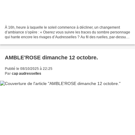
À 16h, heure à laquelle le soleil commence à décliner, un changement
d’ambiance s’opère : « Oserez vous suivre les traces du sombre personnage
qui hante encore les rivages d’Audresselles ? Au fil des ruelles, par-dessus
le souffle du vent venu du large,...
AMBLE'ROSE dimanche 12 octobre.
Publié le 08/10/2025 à 22:25
Par
cap audresselles