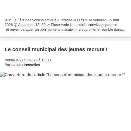
🎉🍴 La Fête des Voisins arrive à Audresselles ! 🍴🎉 📅 Vendredi 29 mai
2026 🕡 À partir de 18h30 📍 Place Verte Une soirée conviviale pour se
retrouver, partager un bon moment, discuter, rire et profiter ensemble dans
une ambiance chaleureuse 🌞🎶 🥖🍰 Venez comme...
Le conseil municipal des jeunes recrute !
Publié le 27/05/2026 à 10:33
Par
cap audresselles