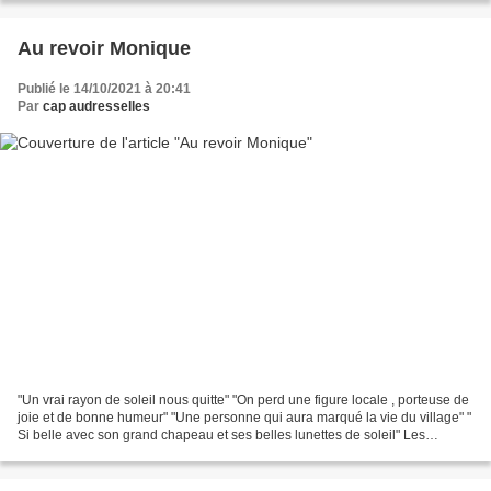
Au revoir Monique
Publié le 14/10/2021 à 20:41
Par
cap audresselles
"Un vrai rayon de soleil nous quitte" "On perd une figure locale , porteuse de
joie et de bonne humeur" "Une personne qui aura marqué la vie du village" "
Si belle avec son grand chapeau et ses belles lunettes de soleil" Les
Audressellois sont bien tristes...