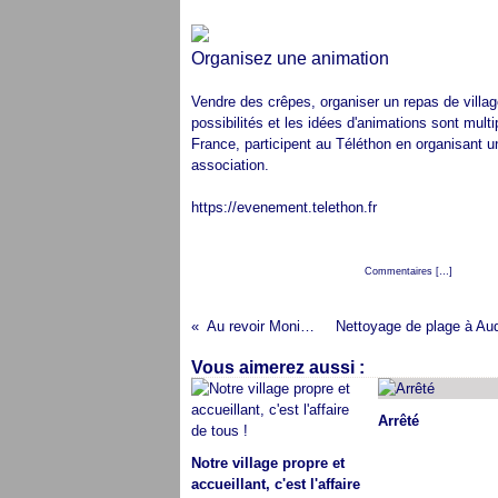
Organisez une animation
Vendre des crêpes, organiser un repas de village
possibilités et les idées d'animations sont mul
France, participent au Téléthon en organisant u
association.
https://evenement.telethon.fr
Posté par cap audresselles à 17:41 -
Commentaires [
…
]
- Permali
Au revoir Monique
Vous aimerez aussi :
Arrêté
Notre village propre et
accueillant, c'est l'affaire