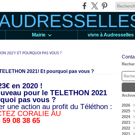
Mairie
vivre à Audresselles
ON 2021! ET POURQUOI PAS VOUS ?
Contac
Recher
e TELETHON 2021! Et pourquoi pas vous ?
23€ en 2020 !
nouveau pour le TELETHON 2021
Archiv
rquoi pas vous ?
 une action au profit du Téléthon :
2026
2025
Aoû
TEZ CORALIE AU
2024
Juil
Déc
 59 08 38 65
2023
Jui
Nov
Déc
2022
Mai
Oct
Nov
Déc
2021
Avri
Sep
Oct
Nov
Déc