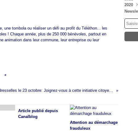
2020
Mar
Aoû
Sep
Oct
Nov
Déc
Fév
Juil
Aoû
Sep
Oct
Nov
Déc
Newsle
Jan
Mai
Juil
Aoû
Sep
Oct
Nov
Avri
Jui
Juil
Aoû
Sep
Oct
, une tombola ou réaliser un défi au profit du Téléthon... les
Mar
Mai
Jui
Juil
Aoû
Sep
tiples ! Chaque année, plus de 250 000 bénévoles, partout en
Fév
Avri
Mai
Jui
Juil
Aoû
ne animation dans leur commune, leur entreprise ou leur
Jan
Mar
Avri
Mai
Jui
Juil
Fév
Mar
Avri
Mai
Jui
Jan
Jan
Mar
Avri
Mai
Fév
Mar
Mar
Jan
Fév
Jan
en [
#
]
Nettoyage de plage à Audresselles le 23 octobre: Joignez-vous à cette initiative citoyenne
Article publié depuis
Canalblog
Attention au démarchage
frauduleux