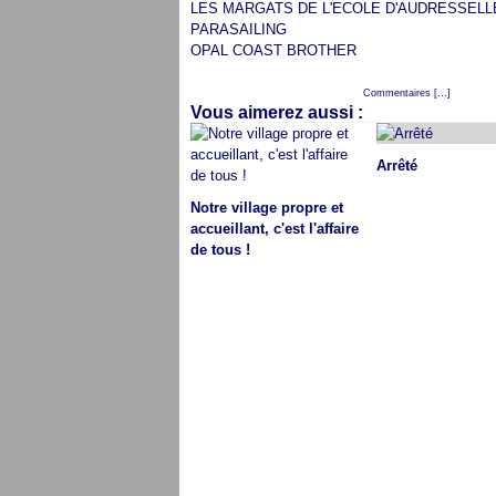
LES MARGATS DE L'ECOLE D'AUDRESSELL
PARASAILING
OPAL COAST BROTHER
Posté par cap audresselles à 14:01 -
Commentaires [
…
]
- Permali
Vous aimerez aussi :
Arrêté
Notre village propre et
accueillant, c'est l'affaire
de tous !