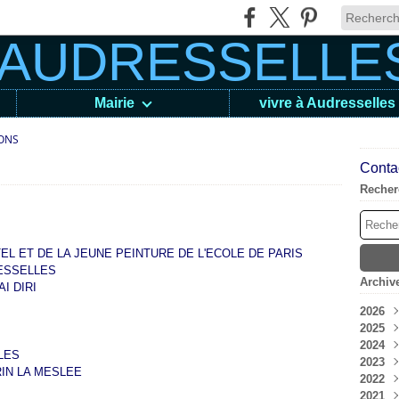
Mairie
vivre à Audresselles
IONS
Contac
Recher
EL ET DE LA JEUNE PEINTURE DE L'ECOLE DE PARIS
ESSELLES
Archiv
I DIRI
2026
2025
Aoû
2024
Juil
Déc
LES
2023
Jui
Nov
Déc
IN LA MESLEE
2022
Mai
Oct
Nov
Déc
2021
Avri
Sep
Oct
Nov
Déc