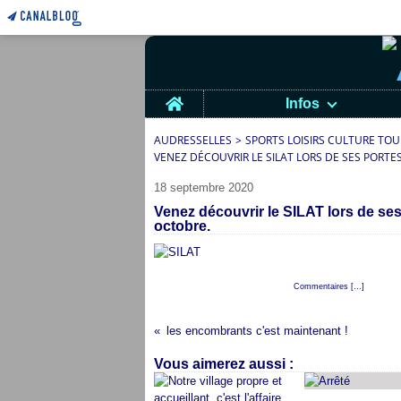
Home
Infos
AUDRESSELLES
>
SPORTS LOISIRS CULTURE TOU
VENEZ DÉCOUVRIR LE SILAT LORS DE SES PORTES
18 septembre 2020
Venez découvrir le SILAT lors de ses
octobre.
Posté par cap audresselles à 22:44 -
Commentaires [
…
]
- Permali
les encombrants c'est maintenant !
Vous aimerez aussi :