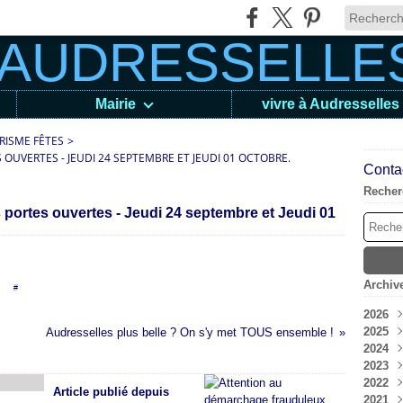
Mairie
vivre à Audresselles
RISME FÊTES
>
 OUVERTES - JEUDI 24 SEPTEMBRE ET JEUDI 01 OCTOBRE.
Contac
Recher
 portes ouvertes - Jeudi 24 septembre et Jeudi 01
Archiv
en [
#
]
2026
2025
Aoû
Audresselles plus belle ? On s'y met TOUS ensemble !
2024
Juil
Déc
2023
Jui
Nov
Déc
2022
Mai
Oct
Nov
Déc
Article publié depuis
2021
Avri
Sep
Oct
Nov
Déc