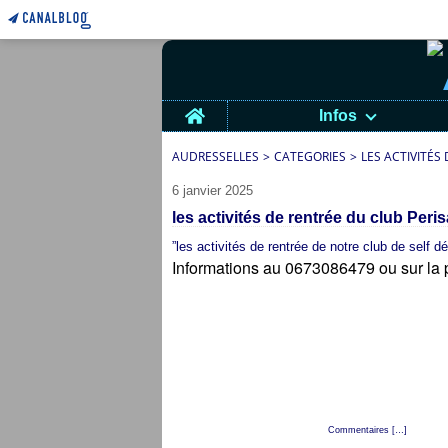
Home
Infos
AUDRESSELLES
>
CATEGORIES
>
LES ACTIVITÉS 
6 janvier 2025
les activités de rentrée du club Perisa
”les activités de rentrée de notre club de self d
Informations au 0673086479 ou sur la 
Posté par cap audresselles à 19:22 -
Commentaires [
…
]
- Permali