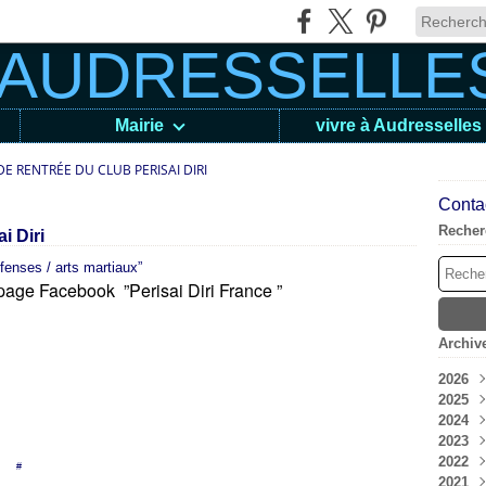
Mairie
vivre à Audresselles
DE RENTRÉE DU CLUB PERISAI DIRI
Contac
Recher
i Diri
éfenses / arts martiaux”
page Facebook ”Perisai Diri France ”
Archiv
2026
2025
Aoû
2024
Juil
Déc
2023
Jui
Nov
Déc
2022
Mai
Oct
Nov
Déc
en [
#
]
2021
Avri
Sep
Oct
Nov
Déc