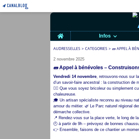
Home
Infos
AUDRESSELLES
>
CATEGORIES
>
🧱 APPEL À BÉ
2 novembre 2025
🧱 Appel à bénévoles – Construisons
Vendredi 14 novembre
, retrouvons-nous sur la p
d’un savoir-faire ancestral : la construction de 
👷‍♂️ Que vous soyez bricoleur ou simplement cu
chaleureuse.
🎓 Un artisan spécialiste reconnu au niveau na
amour du métier. 🌿 Le Parc naturel régional 
démarche collective.
📍 Rendez-vous sur la place verte, le long de l
🕘 à partir de 9h – prévoyez de bonnes chaussu
👉 Ensemble, faisons de ce chantier un moment 