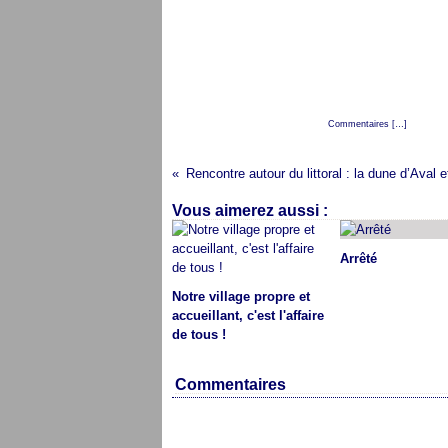
Posté par cap audresselles à 09:16 -
Commentaires [
…
]
- Permali
Rencontre autour du littoral : la dune d’Aval e
Vous aimerez aussi :
Arrêté
Notre village propre et
accueillant, c'est l'affaire
de tous !
Commentaires