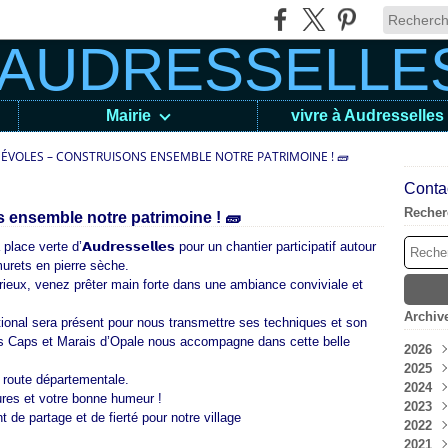
Mairie
vivre à Audresselles
NÉVOLES – CONSTRUISONS ENSEMBLE NOTRE PATRIMOINE ! 🧱
Contac
Recher
 ensemble notre patrimoine ! 🧱
lace verte d’𝗔𝘂𝗱𝗿𝗲𝘀𝘀𝗲𝗹𝗹𝗲𝘀 pour un chantier participatif autour
murets en pierre sèche.
rieux, venez prêter main forte dans une ambiance conviviale et
Archiv
tional sera présent pour nous transmettre ses techniques et son
des Caps et Marais d’Opale nous accompagne dans cette belle
2026
2025
Aoû
a route départementale.
2024
Juil
Déc
res et votre bonne humeur !
2023
Jui
Nov
Déc
de partage et de fierté pour notre village
2022
Mai
Oct
Nov
Déc
2021
Avri
Sep
Oct
Nov
Déc