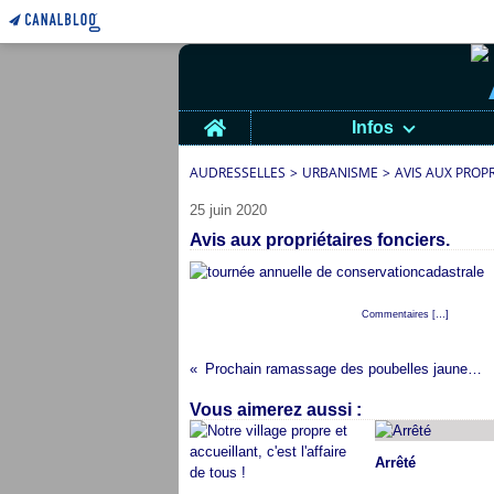
Home
Infos
AUDRESSELLES
>
URBANISME
>
AVIS AUX PROPR
25 juin 2020
Avis aux propriétaires fonciers.
Posté par cap audresselles à 21:00 -
Commentaires [
…
]
- Permali
Prochain ramassage des poubelles jaunes : VENDREDI 17 JUILLET
Vous aimerez aussi :
Arrêté