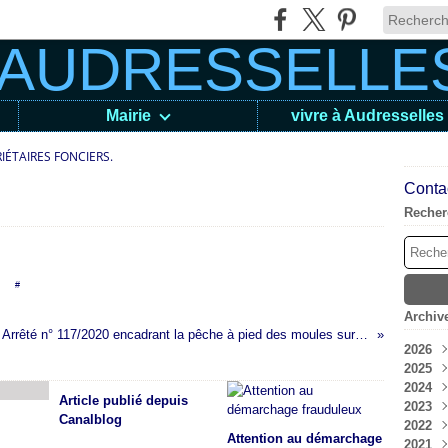
Mairie
vivre à Audresselles
IÉTAIRES FONCIERS.
Contac
Recher
en [
#
]
Archiv
Arrêté n° 117/2020 encadrant la pêche à pied des moules sur les gisements naturels du Boulonnais.
2026
2025
Aoû
2024
Juil
Déc
Article publié depuis
2023
Jui
Nov
Déc
Canalblog
2022
Mai
Oct
Nov
Déc
Attention au démarchage
2021
Avri
Sep
Oct
Nov
Déc