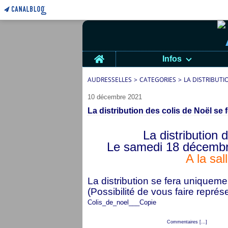
Home
Infos
AUDRESSELLES
>
CATEGORIES
>
LA DISTRIBUTI
10 décembre 2021
La distribution des colis de Noël se f
La distribution 
Le samedi 18 décembr
A la sal
La distribution se fera uniqueme
(Possibilité de vous faire représ
Colis_de_noel___Copie
Posté par cap audresselles à 19:40 -
Commentaires [
…
]
- Permali