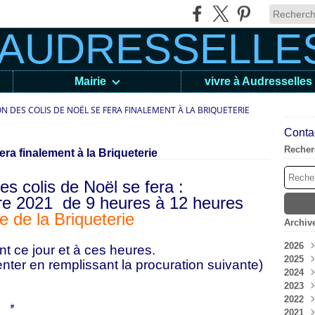
Mairie
vivre à Audresselles
ON DES COLIS DE NOËL SE FERA FINALEMENT À LA BRIQUETERIE
Contac
Recher
era finalement à la Briqueterie
des colis de Noël se fera :
e 2021 de 9 heures à 12 heures
le de la Briqueterie
Archiv
2026
nt ce jour et à ces heures.
2025
Aoû
enter en remplissant la procuration suivante)
2024
Juil
Déc
2023
Jui
Nov
Déc
2022
Mai
Oct
Nov
Déc
en [
#
]
2021
Avri
Sep
Oct
Nov
Déc