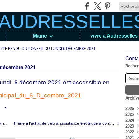
Mairie
vivre à Audresselles
PTE RENDU DU CONSEIL DU LUNDI 6 DÉCEMBRE 2021
Contac
Recher
6 décembre 2021
lundi 6 décembre 2021 est accessible en
nicipal_du_6_D_cembre_2021
Archiv
2026
en [
#
]
2025
Aoû
2024
Juil
Déc
La distribution des colis de Noël se fera finalement à la Briqueterie
Prime à l'achat de vélo à assistance électrique à compter de janvier 2022
2023
Jui
Nov
Déc
2022
Mai
Oct
Nov
Déc
2021
Avri
Sep
Oct
Nov
Déc