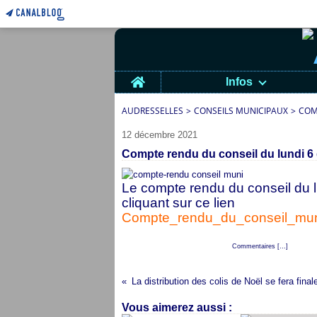
Home
Infos
AUDRESSELLES
>
CONSEILS MUNICIPAUX
>
COM
12 décembre 2021
Compte rendu du conseil du lundi 
Le compte rendu du conseil du 
cliquant sur ce lien
Compte_rendu_du_conseil_mu
Posté par cap audresselles à 00:13 -
Commentaires [
…
]
- Permali
Vous aimerez aussi :