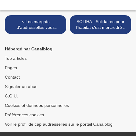
< Les margats
SOLIHA : Solidaires pour
d'audresselles vous
l'habitat c'est mercredi 21
proposent une soirée
septembre de 13h à 17h
Cabaret de Licques
sur la place du détroit >
Hébergé par Canalblog
Top articles
Pages
Contact
Signaler un abus
C.G.U.
Cookies et données personnelles
Préférences cookies
Voir le profil de cap audresselles sur le portail Canalblog