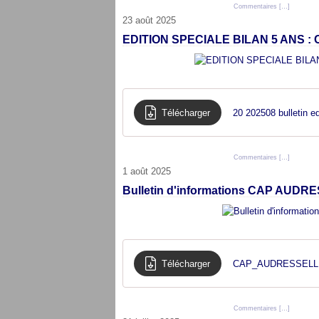
Posté par cap audresselles à 20:56 -
Commentaires [
…
]
- Permali
23 août 2025
EDITION SPECIALE BILAN 5 ANS :
Télécharger
20 202508 bulletin ed
Posté par cap audresselles à 12:45 -
Commentaires [
…
]
- Permali
1 août 2025
Bulletin d'informations CAP AUDRE
Télécharger
CAP_AUDRESSELLES
Posté par cap audresselles à 20:06 -
Commentaires [
…
]
- Permali