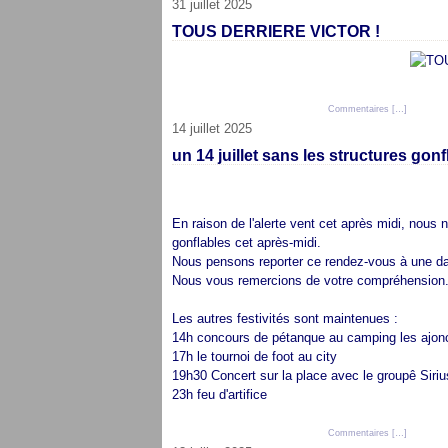
31 juillet 2025
TOUS DERRIERE VICTOR !
Posté par cap audresselles à 20:21 -
Commentaires [
…
]
- Permali
14 juillet 2025
un 14 juillet sans les structures gonf
En raison de l'alerte vent cet après midi, nou
gonflables cet après-midi.
Nous pensons reporter ce rendez-vous à une dat
Nous vous remercions de votre compréhension
Les autres festivités sont maintenues :
14h concours de pétanque au camping les ajonc
17h le tournoi de foot au city
19h30 Concert sur la place avec le groupê Siriu
23h feu d'artifice
Posté par cap audresselles à 10:51 -
Commentaires [
…
]
- Permali