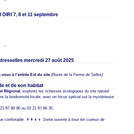
en [
#
]
RI 7, 8 et 11 septembre
en [
#
]
udresselles mercredi 27 août 2025
vous à l’entrée Est du site
(Route de la Ferme de Selles)
de et de son habitat
el Régional
, explorez les richesses écologiques du site naturel
la biodiversité locale, avec un focus spécial sur la mystérieuse
21 87 90 90 ou 03 21 87 86 35
e confortable.
👨‍👩‍👧‍👦
Sortie ouverte à tous les curieux de