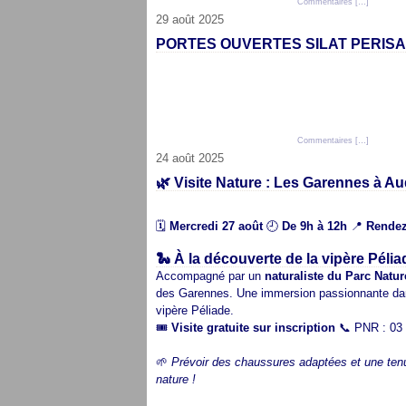
Posté par cap audresselles à 16:22 -
Commentaires [
…
]
- Permali
29 août 2025
PORTES OUVERTES SILAT PERISAI DI
Posté par cap audresselles à 16:17 -
Commentaires [
…
]
- Permali
24 août 2025
🌿 Visite Nature : Les Garennes à A
🗓
Mercredi 27 août
🕘
De 9h à 12h
📍
Rendez-
🐍 À la découverte de la vipère Pélia
Accompagné par un
naturaliste du Parc Natur
des Garennes. Une immersion passionnante dans 
vipère Péliade.
🎟
Visite gratuite sur inscription
📞 PNR : 03 
🌱
Prévoir des chaussures adaptées et une tenu
nature !