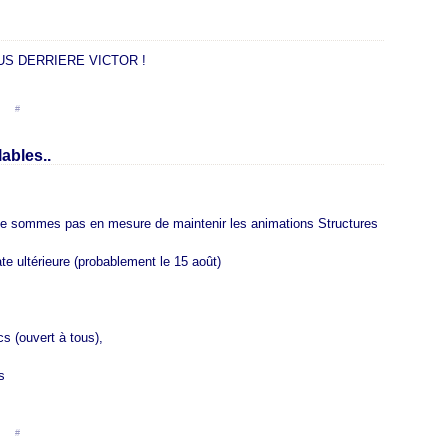
en [
#
]
lables..
s ne sommes pas en mesure de maintenir les animations Structures
e ultérieure (probablement le 15 août)
.
s (ouvert à tous),
s
en [
#
]