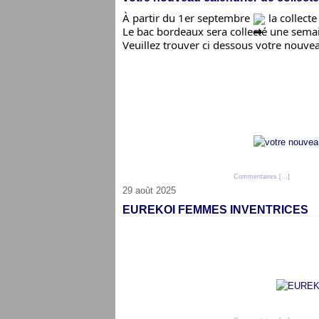
À 
partir du 1er septembre 
 la collect
Le bac bordeaux sera collecté une sema
Veuillez trouver ci dessous 
votre nouvea
Posté par cap audresselles à 20:14 -
Commentaires [
…
]
- Permali
29 août 2025
EUREKOI FEMMES INVENTRICES