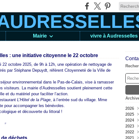
Mairie
vivre à Audresselles
es : une initiative citoyenne le 22 octobre
Contac
 22 octobre 2025, de 9h à 12h, une opération de nettoyage de
Recher
és par Stéphane Depuydt, référent Citoyenneté de la Ville de
n séjour environnemental dans le Pas-de-Calais, vise à ramasser
es visiteurs. La mairie d’Audresselles soutient pleinement cette
e et du matériel pour faciliter l’action.
Archiv
restaurant
L’Hôtel de la Plage
, à l’entrée sud du village. Mme
nte pour accompagner les bénévoles.
2026
logique et découverte du littoral !
2025
Aoû
2024
Juil
Déc
en [
#
]
2023
Jui
Nov
Déc
2022
Mai
Oct
Nov
Déc
e de déchets
2021
Avri
Sep
Oct
Nov
Déc