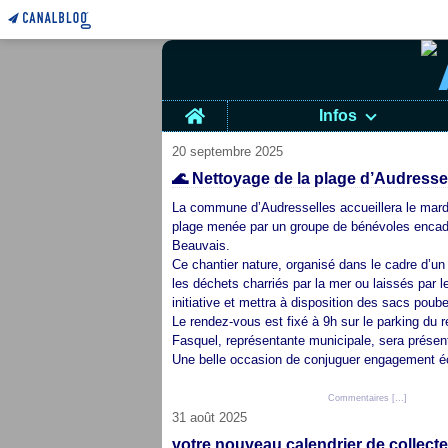
Home
Infos
20 septembre 2025
🌊 Nettoyage de la plage d’Audressell
La commune d’Audresselles accueillera le mardi
plage menée par un groupe de bénévoles encadr
Beauvais.
Ce chantier nature, organisé dans le cadre d’u
les déchets charriés par la mer ou laissés par l
initiative et mettra à disposition des sacs poubell
Le rendez-vous est fixé à 9h sur le parking du 
Fasquel, représentante municipale, sera prése
Une belle occasion de conjuguer engagement éco
Posté par cap audresselles à 01:17 -
Commentaires [
…
]
- Permali
31 août 2025
votre nouveau calendrier de collect