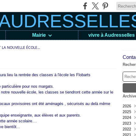
Mairie
vivre à Audresselles
LA NOUVELLE ÉCOLE...
Contac
Recher
 lieu la rentrée des classes à l'école les Flobarts
 particulière pour nos margats.
notre nouvelle école, les classes se tiendront cette année sur le
Archiv
s locaux provisoires ont été aménagés , sécurisés au delà même
2026
2025
Aoû
quipe enseignante, aux élèves et aux parents.
2024
Juil
Déc
te année scolaire....
2023
Jui
Nov
Déc
ive bientôt...
2022
Mai
Oct
Nov
Déc
2021
Avri
Sep
Oct
Nov
Déc