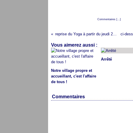
Posté par cap audresselles à 16:31 -
Commentaires [
…
]
- Permali
reprise du Yoga à partir du jeudi 21 septembre 17H
Vous aimerez aussi :
Arrêté
Notre village propre et
accueillant, c'est l'affaire
de tous !
Commentaires