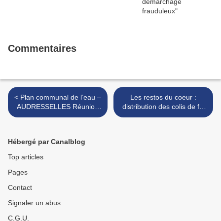
Commentaires
< Plan communal de l’eau –
Les restos du coeur :
AUDRESSELLES Réunion
distribution des colis de fin
du lundi 20 novembre 2023
d'année >
Hébergé par Canalblog
Top articles
Pages
Contact
Signaler un abus
C.G.U.